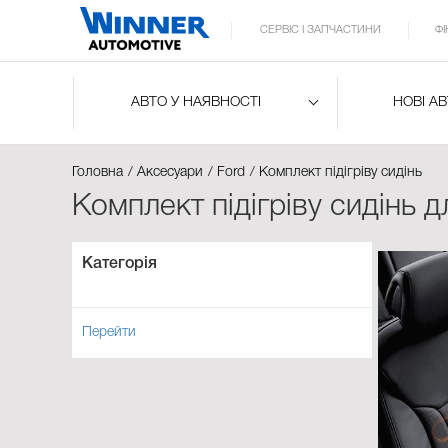
СЕРВІС І ЗАПЧАСТИНИ
Ф
АВТО У НАЯВНОСТІ
НОВІ А
Головна
Аксесуари
Ford
Комплект підігріву сидінь
Комплект підігріву сидінь 
Категорія
Перейти