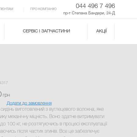
044 496 7 496
ЛІЄНТАМ
ПРО КОМПАНІЮ
пр-т Степана Бандери, 24-Д
СЕРВІС І ЗАПЧАСТИНИ
АКЦІЇ
04317
0
грн
Додати до замовлення
в сидінь виготовлений з вуглецевого волокна, яке
ику механічну міцність. Воно здатне витримувати
до 100 кг, не розтягуючись в процесі експлуатації
маючись після частих згинів. Все це забезпечує