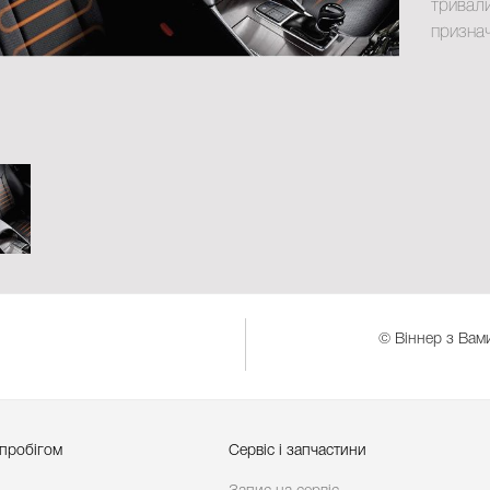
тривали
признач
© Віннер з Вами
 пробігом
Сервіс і запчастини