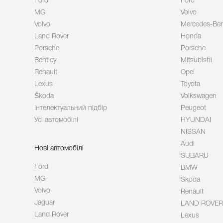
Ford
Ford
MG
Volvo
Volvo
Mercedes-Be
Land Rover
Honda
Porsche
Porsche
Bentley
Mitsubishi
Renault
Opel
Lexus
Toyota
Škoda
Volkswagen
Інтелектуальний підбір
Peugeot
Усі автомобілі
HYUNDAI
NISSAN
Audi
Нові автомобілі
SUBARU
Ford
BMW
MG
Skoda
Volvo
Renault
Jaguar
LAND ROVER
Land Rover
Lexus