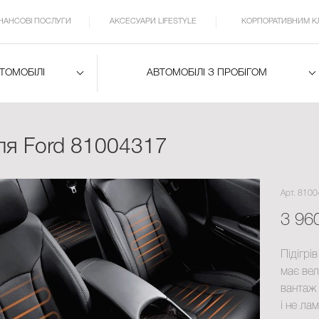
ІНАНСОВІ ПОСЛУГИ
АКСЕСУАРИ LIFESTYLE
КОРПОРАТИВНИМ К
ВТОМОБІЛІ
АВТОМОБІЛІ З ПРОБІГОМ
для Ford 81004317
Арт. 810
3 96
Підігрі
має вел
вантаж 
і не ла