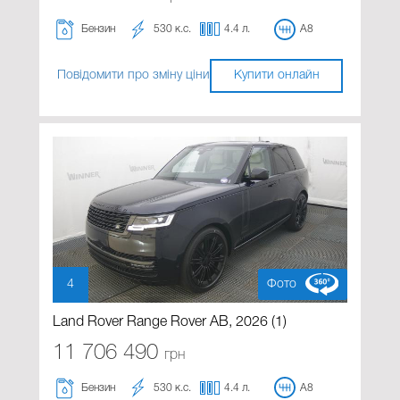
Бензин
530 к.с.
4.4 л.
A8
Повідомити про зміну ціни
Купити онлайн
4
Фото
Land Rover Range Rover AB, 2026 (1)
11 706 490
грн
Бензин
530 к.с.
4.4 л.
A8