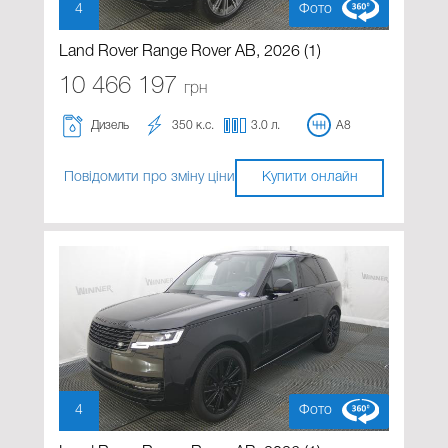
4
Фото
Land Rover Range Rover AB, 2026 (1)
10 466 197
грн
Дизель
350 к.с.
3.0 л.
A8
Повідомити про зміну ціни
Купити онлайн
4
Фото