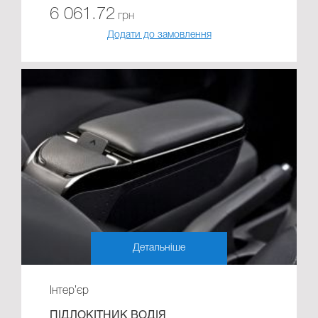
6 061.72
грн
Додати до замовлення
Детальніше
Інтер’єр
ПІДЛОКІТНИК ВОДІЯ